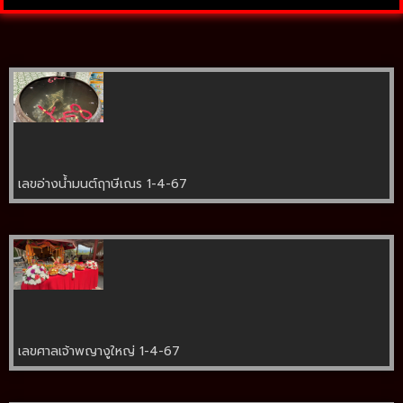
เลขอ่างน้ำมนต์ฤาษีเณร 1-4-67
เลขศาลเจ้าพญางูใหญ่ 1-4-67