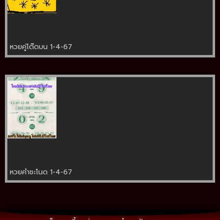
หวยคู่โต๊ดบน 1-4-67
หวยคำชะโนด 1-4-67