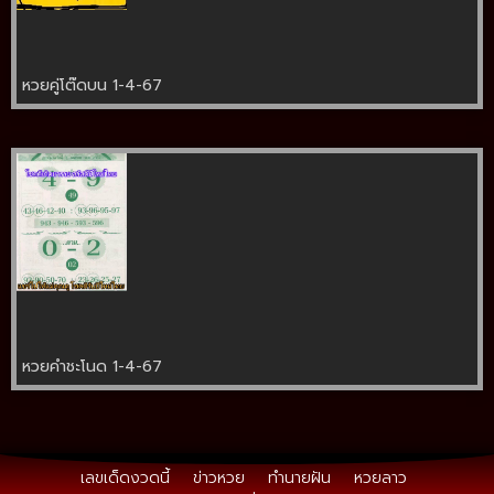
หวยคู่โต๊ดบน 1-4-67
หวยคำชะโนด 1-4-67
เลขเด็ดงวดนี้
ข่าวหวย
ทำนายฝัน
หวยลาว