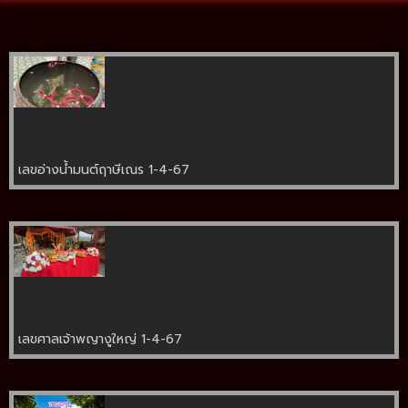
เลขอ่างน้ำมนต์ฤาษีเณร 1-4-67
เลขศาลเจ้าพญางูใหญ่ 1-4-67