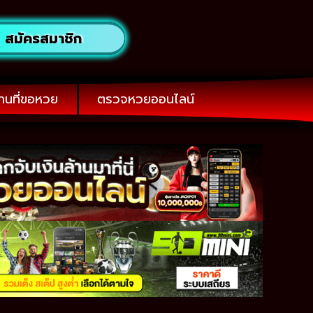
สมัครสมาชิก
านที่ขอหวย
ตรวจหวยออนไลน์