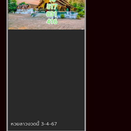
หวยลาวงวดนี้ 3-4-67