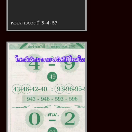
หวยลาวงวดนี้ 3-4-67