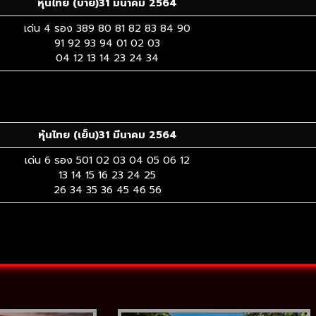
หุ้นไทย (บ่าย)31
มีนาคม 2564
เด่น 4 รอง 389 80 81 82 83 84 90
91 92 93 94 01 02 03
04 12 13 14 23 24 34
หุ้นไทย (เย็น)31
มีนาคม 2564
เด่น 6 รอง 501 02 03 04 05 06 12
13 14 15 16 23 24 25
26 34 35 36 45 46 56