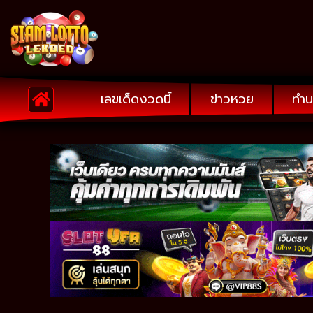
เลขเด็ดงวดนี้
ข่าวหวย
ทำน