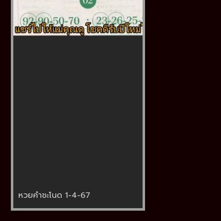
หวยคำชะโนด 1-4-67