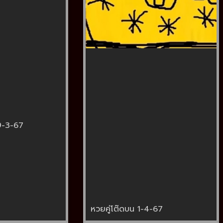
9-3-67
หวยคู่โต๊ดบน 1-4-67