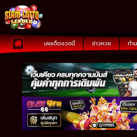
เลขเด็ดงวดนี้
ข่าวหวย
ทำน