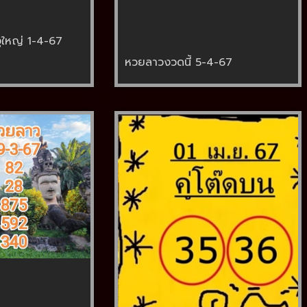
ูใหญ่ 1-4-67
หวยลาวงวดนี้ 5-4-67