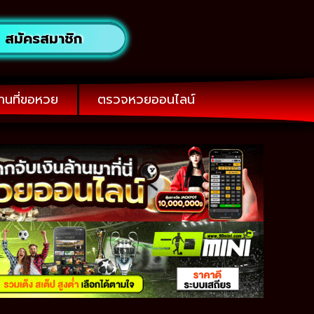
สมัครสมาชิก
านที่ขอหวย
ตรวจหวยออนไลน์