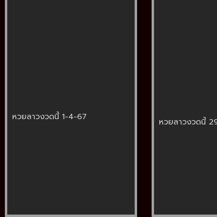
หวยลาวงวดนี้ 1-4-67
หวยลาวงวดนี้ 2