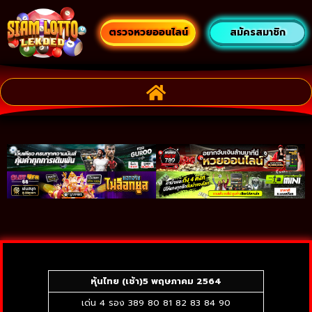
ตรวจหวยออนไลน์
สมัครสมาชิก
หุ้นไทย (เช้า)5
พฤษภาคม 2564
เด่น 4 รอง 389 80 81 82 83 84 90