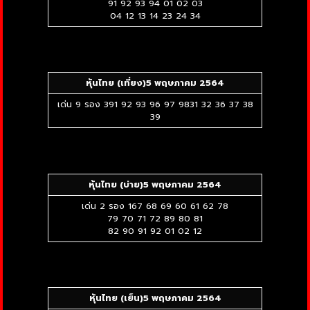
91 92 93 94 01 02 03
04 12 13 14 23 24 34
หุ้นไทย (เที่ยง)5
พฤษภาคม 2564
เด่น 9 รอง 391 92 93 96 97 9831 32 36 37 38
39
หุ้นไทย (บ่าย)5
พฤษภาคม 2564
เด่น 2 รอง 167 68 69 60 61 62 78
79 70 71 72 89 80 81
82 90 91 92 01 02 12
หุ้นไทย (เย็น)5
พฤษภาคม 2564