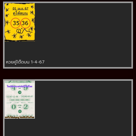
หวยคู่โต๊ดบน 1-4-67