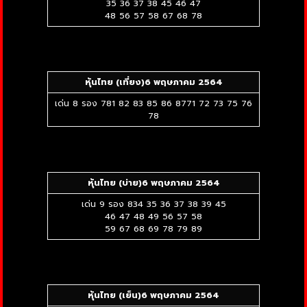
35 36 37 38 45 46 47
48 56 57 58 67 68 78
หุ้นไทย (เที่ยง)
6 พฤษภาคม 2564
เด่น 8 รอง 781 82 83 85 86 8771 72 73 75 76
78
หุ้นไทย (บ่าย)
6 พฤษภาคม 2564
เด่น 9 รอง 834 35 36 37 38 39 45
46 47 48 49 56 57 58
59 67 68 69 78 79 89
หุ้นไทย (เย็น)
6 พฤษภาคม 2564