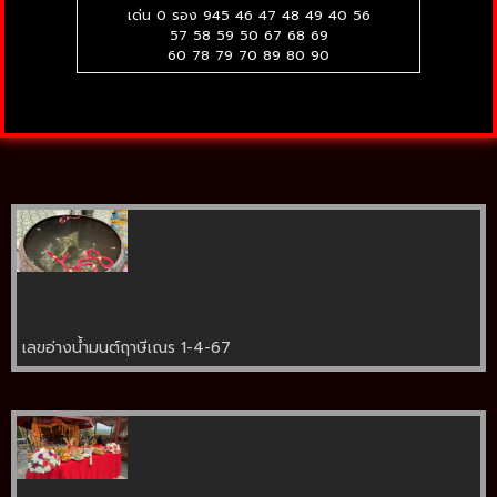
เด่น 0 รอง 945 46 47 48 49 40 56
57 58 59 50 67 68 69
60 78 79 70 89 80 90
เลขอ่างน้ำมนต์ฤาษีเณร 1-4-67