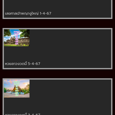
เลขศาลเจ้าพญางูใหญ่ 1-4-67
หวยลาวงวดนี้ 5-4-67