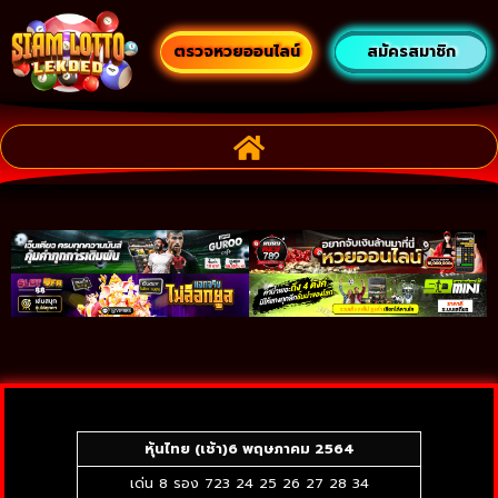
ตรวจหวยออนไลน์
สมัครสมาชิก
หุ้นไทย (เช้า)
6 พฤษภาคม 2564
เด่น 8 รอง 723 24 25 26 27 28 34