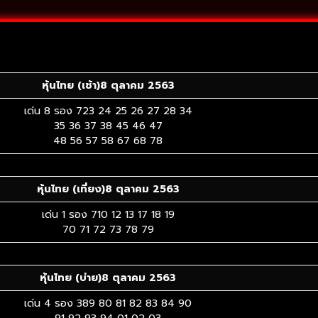
หุ้นไทย (เช้า)
8 ตุลาคม 2563
เด่น 8 รอง 723 24 25 26 27 28 34
35 36 37 38 45 46 47
48 56 57 58 67 68 78
หุ้นไทย (เที่ยง)
8 ตุลาคม 2563
เด่น 1 รอง 710 12 13 17 18 19
70 71 72 73 78 79
หุ้นไทย (บ่าย)
8 ตุลาคม 2563
เด่น 4 รอง 389 80 81 82 83 84 90
91 92 93 94 01 02 03