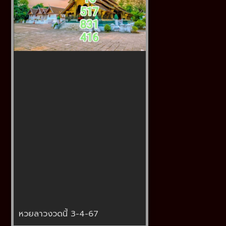
หวยลาวงวดนี้ 3-4-67