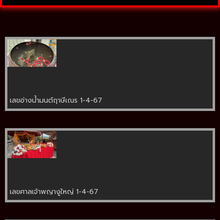
เลขอ่างน้ำมนต์ฤาษีเณร 1-4-67
เลขศาลเจ้าพญางูใหญ่ 1-4-67