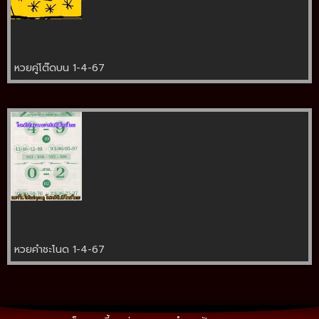
หวยคู่โต๊ดบน 1-4-67
หวยคำชะโนด 1-4-67