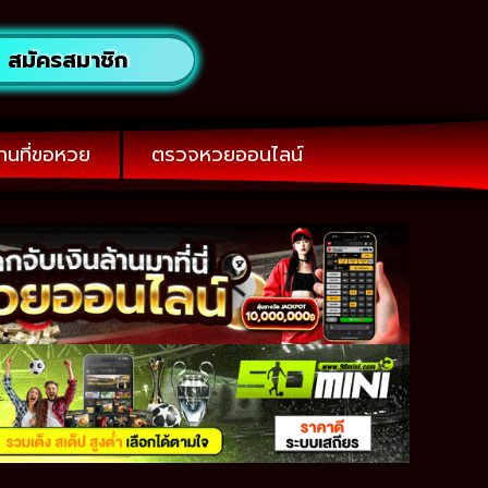
สมัครสมาชิก
านที่ขอหวย
ตรวจหวยออนไลน์