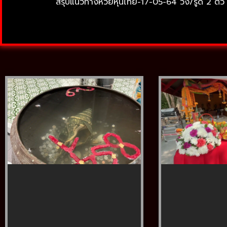
สรุปแนวทางหวยหุ้นไทย-17-05-64 วิ่ง/รูด 2 ตัว 