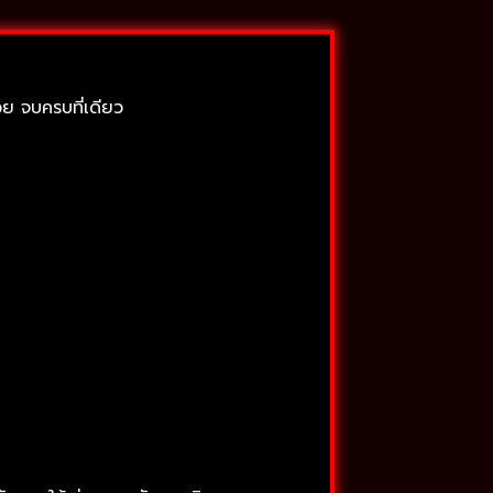
ย จบครบที่เดียว