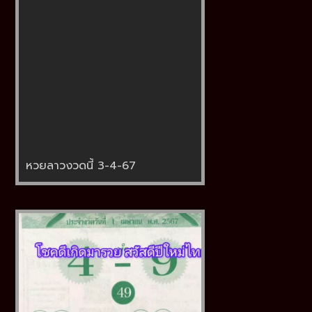
หวยลาวงวดนี้ 3-4-67