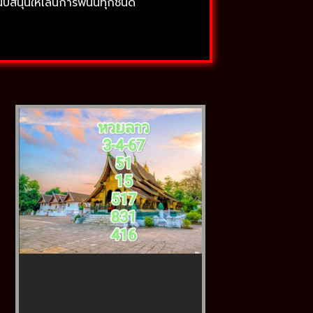
บสนุนให้เล่นการพนันทุกชนิด