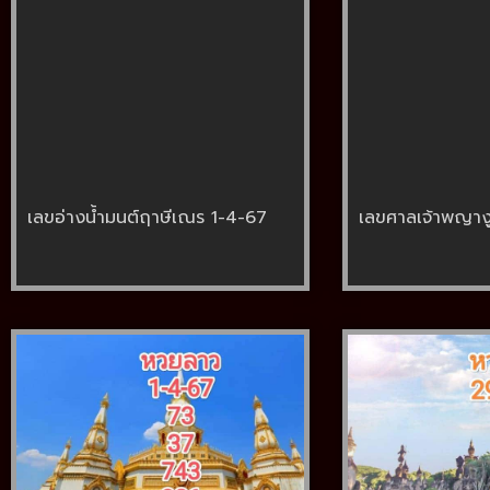
เลขอ่างน้ำมนต์ฤาษีเณร 1-4-67
เลขศาลเจ้าพญาง