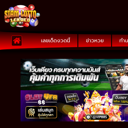
เลขเด็ดงวดนี้
ข่าวหวย
ทำน