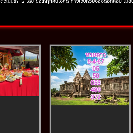
ตัวเน้นให้ 12 เลข ขอให้ทุกคนโชคดี ทางเว็บหวยซองดอทคอม ไม่สนั