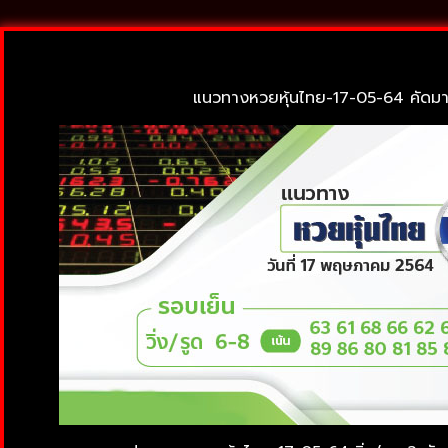
แนวทางหวยหุ้นไทย-17-05-64 คัดมาให