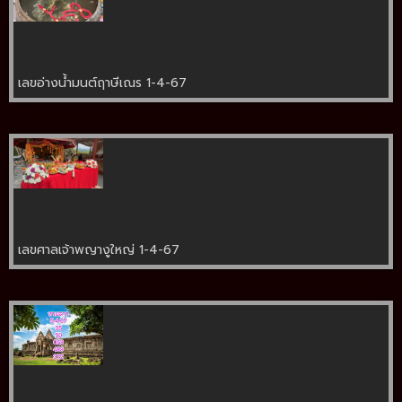
เลขอ่างน้ำมนต์ฤาษีเณร 1-4-67
เลขศาลเจ้าพญางูใหญ่ 1-4-67