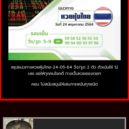
สรุปแนวทางหวยหุ้นไทย-24-05-64 วิ่ง/รูด 2 ตัว ตัวเน้นให้ 12
เลข ขอให้ทุกคนโชคดี ทางเว็บหวยซองดอท
คอม ไม่สนับสนุนให้เล่นการพนันทุกชนิด