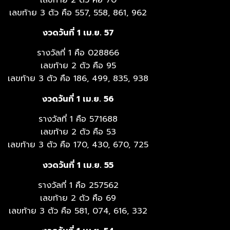
เลขท้าย 3 ตัว คือ 557, 558, 861, 962
งวดวันที่ 1 เม.ย. 57
รางวัลที่ 1 คือ 028866
เลขท้าย 2 ตัว คือ 95
เลขท้าย 3 ตัว คือ 186, 499, 835, 938
งวดวันที่ 1 เม.ย. 56
รางวัลที่ 1 คือ 571688
เลขท้าย 2 ตัว คือ 53
เลขท้าย 3 ตัว คือ 170, 430, 670, 725
งวดวันที่ 1 เม.ย. 55
รางวัลที่ 1 คือ 257562
เลขท้าย 2 ตัว คือ 69
เลขท้าย 3 ตัว คือ 581, 074, 616, 332