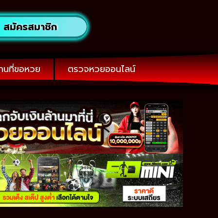
สมัครสมาชิก
านที่ขอหวย
ตรวจหวยออนไลน์