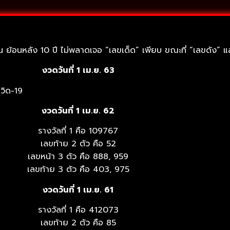
น ย้อนหลัง 10 ปี ไม่พลาดเจอ “เลขเด็ด” เพียบ ขณะที่ “เลขดัง” 
งวดวันที่ 1 เม.ย. 63
วิด-19
งวดวันที่ 1 เม.ย. 62
รางวัลที่ 1 คือ 109767
เลขท้าย 2 ตัว คือ 52
เลขหน้า 3 ตัว คือ 888, 959
เลขท้าย 3 ตัว คือ 403, 975
งวดวันที่ 1 เม.ย. 61
รางวัลที่ 1 คือ 412073
เลขท้าย 2 ตัว คือ 85