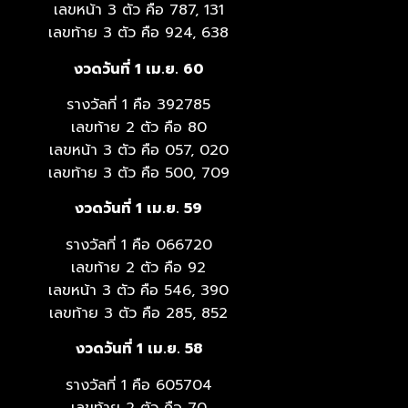
เลขหน้า 3 ตัว คือ 787, 131
เลขท้าย 3 ตัว คือ 924, 638
งวดวันที่ 1 เม.ย. 60
รางวัลที่ 1 คือ 392785
เลขท้าย 2 ตัว คือ 80
เลขหน้า 3 ตัว คือ 057, 020
เลขท้าย 3 ตัว คือ 500, 709
งวดวันที่ 1 เม.ย. 59
รางวัลที่ 1 คือ 066720
เลขท้าย 2 ตัว คือ 92
เลขหน้า 3 ตัว คือ 546, 390
เลขท้าย 3 ตัว คือ 285, 852
งวดวันที่ 1 เม.ย. 58
รางวัลที่ 1 คือ 605704
เลขท้าย 2 ตัว คือ 70