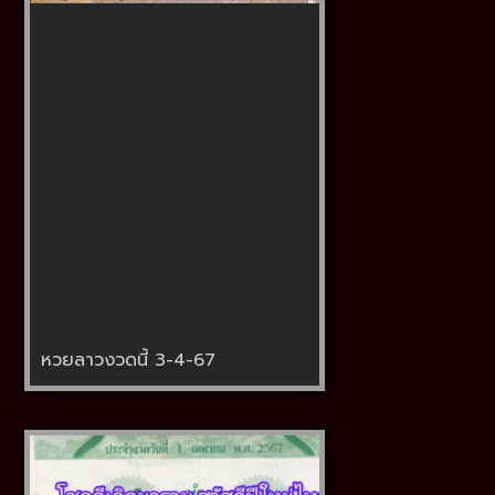
หวยลาวงวดนี้ 3-4-67