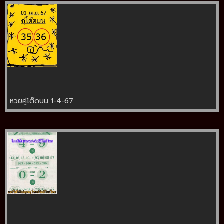
หวยคู่โต๊ดบน 1-4-67