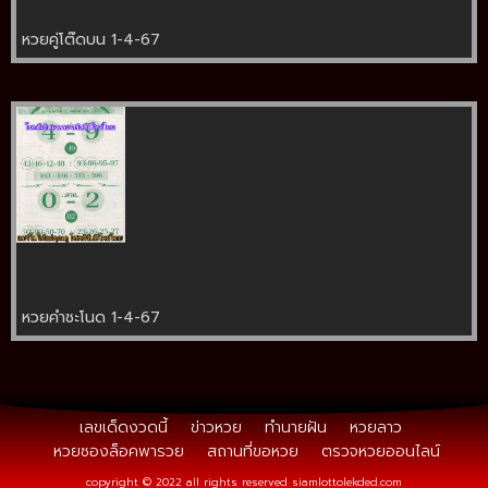
หวยคู่โต๊ดบน 1-4-67
หวยคำชะโนด 1-4-67
เลขเด็ดงวดนี้
ข่าวหวย
ทำนายฝัน
หวยลาว
หวยซองล็อคพารวย
สถานที่ขอหวย
ตรวจหวยออนไลน์
copyright © 2022 all rights reserved
siamlottolekded.com