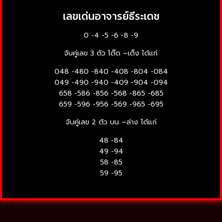
เลขเด่นอาจารย์ธีระเดช
0 -4 -5 -6 -8 -9
จับคู่เลข 3 ตัว โต๊ด –เต็ง ได้แก่
048 -480 -840 -408 -804 -084
049 -490 -940 -409 -904 -094
658 -586 -856 -568 -865 -685
659 -596 -956 -569 -965 -695
จับคู่เลข 2 ตัว บน –ล่าง ได้แก่
48 -84
49 -94
58 -85
59 -95