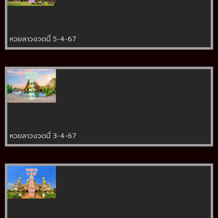
หวยลาวงวดนี้ 5-4-67
หวยลาวงวดนี้ 3-4-67