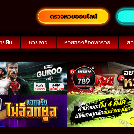
ตรวจหวยออนไลน์
ายฝัน
หวยลาว
หวยซองล็อคพารวย
สถ