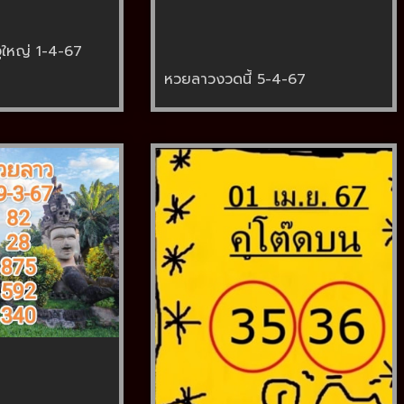
ูใหญ่ 1-4-67
หวยลาวงวดนี้ 5-4-67