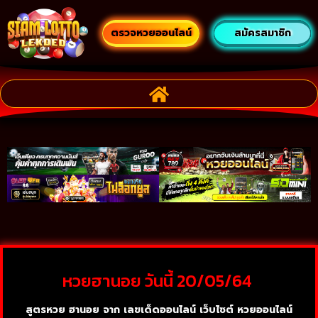
ตรวจหวยออนไลน์
สมัครสมาชิก
หวยฮานอย วันนี้ 20/05/64
สูตรหวย ฮานอย จาก เลขเด็ดออนไลน์ เว็บไซต์ หวยออนไลน์