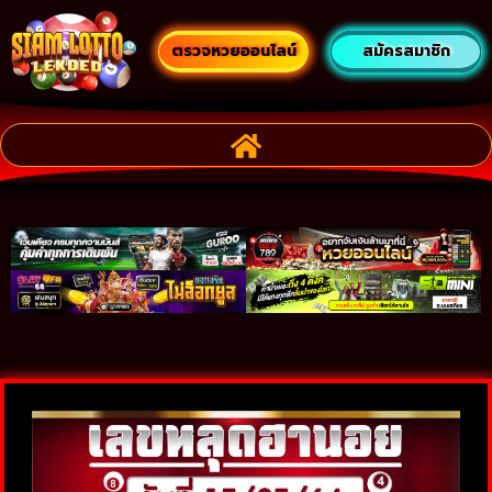
ตรวจหวยออนไลน์
สมัครสมาชิก