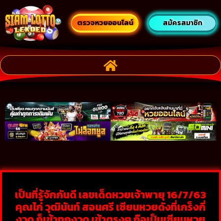
ตรวจหวยออนไลน์
สมัครสมาชิก
เป็นที่รู้จักกันดี เลขเด็ดหวยเจ้าพายุ 16/7/63
คุณไก่ วุฒินันท์ สอนศรี เซียนหวยดังที่เกร็งกี่
งวด ก็เข้าทุกงวด เข้าตรงๆ ถือเป็นเซียนหวย