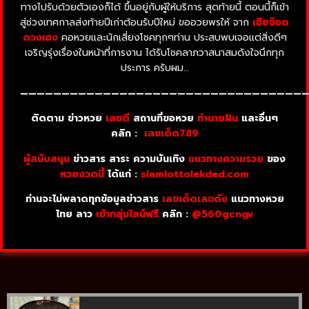
ทางไปรับด้วยตัวเองก็ได้ ขึ้นอยู่กับผู้ให้บริการ
สุดท้ายนี้ ตอนนี้ก็เข้า
สู่ช่วงเทศกาลส่งท้ายปีเก่าต้อนรับปีใหม่ ขออวยพรให้ จาก
เฮียจ๊อด
ดวงเฮง
คอหวยและนักเสี่ยงโชคทุกๆท่าน
ประสบพบเจอแต่สิ่งดีๆ
เจริญรุ่งเรื่องในหน้าที่การงาน ได้รับโชคลาภวาสนาสมดังใจนึกทุก
ประการ ครับผม…
——————————————————————————————————
ติดตาม ข่าวหวย
เลขดี
สถานที่ขอหวย
ทำนายฝัน
และอื่นๆ
คลิก :
เลขเด็ด789
ผู้สนับสนุน
ข่าวสาร สาระ ความบันเทิง
แนวทางความรวย
ของ
หวยงวดนี้
ได้แก่ :
siamlottolekded.com
ท่านจะไม่พลาดทุกข้อมูลข่าวสาร
เลขเด็ดเลขดัง
แนวทางหวย
ไทย ลาว
เข้ากลุ่มไลน์ฟรี
คลิก :
@560gcngv