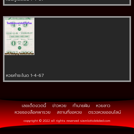
หวยคำชะโนด 1-4-67
เลขเด็ดงวดนี้
ข่าวหวย
ทำนายฝัน
หวยลาว
หวยซองล็อคพารวย
สถานที่ขอหวย
ตรวจหวยออนไลน์
copyright © 2022 all rights reserved
siamlottolekded.com