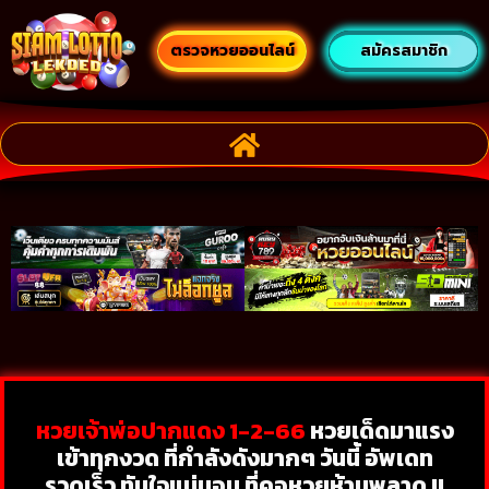
ตรวจหวยออนไลน์
สมัครสมาชิก
หวยเจ้าพ่อปากแดง 1-2-66
หวยเด็ดมาแรง
เข้าทุกงวด ที่กำลังดังมากๆ วันนี้ อัพเดท
รวดเร็ว ทันใจแน่นอน ที่คอหวยห้ามพลาด !!