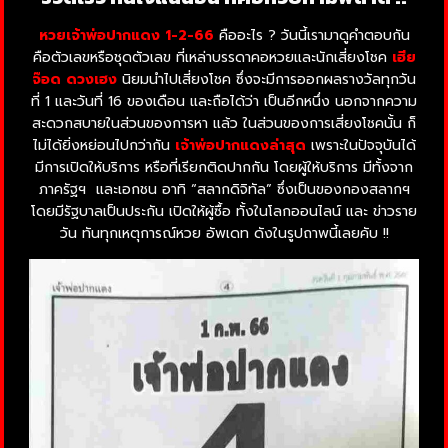
หวยเจ้าพ่อปากแดง 1-2-66
คืออะไร ? วันนี้เรามาดูคำตอบกัน
คือตัวเลขหรือชุดตัวเลข
ที่เหล่าบรรดาคอหวยและนักเสี่ยงโชค
เฮีย
จ๊อด ดวงเฮง
นิยมนำไปเสี่ยงโชค
ซึ่งจะมีการออกผลรางวัลทุกวัน
ที่ 1 และวันที่ 16 ของเดือน และถือได้ว่า เป็นอีกหนึ่ง
นอกจากความ
สะดวกสบายในส่วนของการหา
แล้ว ในส่วนของการเสี่ยงโชคนั้น ก็
ไม่ได้ยิ่งหย่อนไปกว่ากัน
เจ้าพ่อปากแดง
ล่าสุด
เพราะในปัจจุบันได้
มีการเปิดให้บริการ
หรือที่เรียกติดปากกัน
โดยผู้ให้บริการ มีทั้งจาก
ภาครัฐฯ
และเอกชน อาทิ “สลากดิจิทัล” ซึ่งเป็นของกองสลากฯ
โดยมีรัฐบาลเป็นประกัน เปิดให้ผู้ซื้อ ทั้งในโลกออนไลน์ และ ข่าวราย
วัน ทันทุกเหตุการณ์หวย อัพเดท ดังในรูปถาพนี้เลยคับ !!