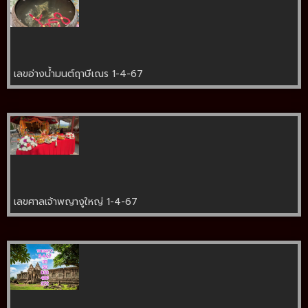
เลขอ่างน้ำมนต์ฤาษีเณร 1-4-67
เลขศาลเจ้าพญางูใหญ่ 1-4-67