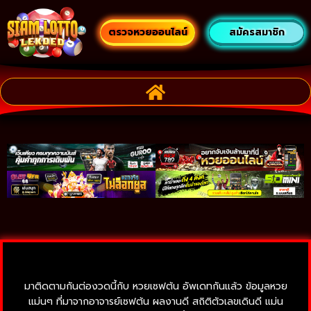
ตรวจหวยออนไลน์
สมัครสมาชิก
มาติดตามกันต่องวดนี้กับ หวยเซฟต้น อัพเดทกันแล้ว ข้อมูลหวย
แม่นๆ ที่มาจากอาจารย์เซฟต้น ผลงานดี สถิติตัวเลขเดินดี แม่น