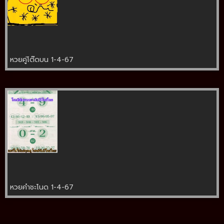
หวยคู่โต๊ดบน 1-4-67
หวยคำชะโนด 1-4-67