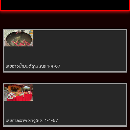
เลขอ่างน้ำมนต์ฤาษีเณร 1-4-67
เลขศาลเจ้าพญางูใหญ่ 1-4-67