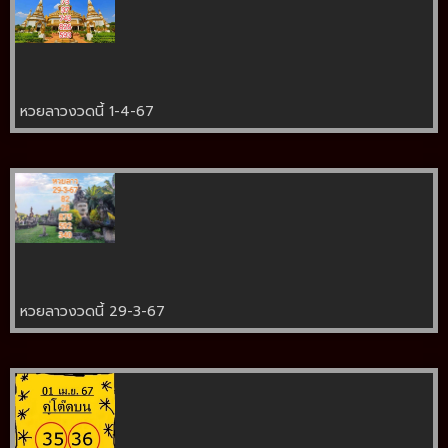
หวยลาวงวดนี้ 1-4-67
หวยลาวงวดนี้ 29-3-67