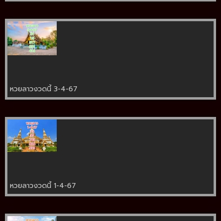
หวยลาวงวดนี้ 3-4-67
หวยลาวงวดนี้ 1-4-67