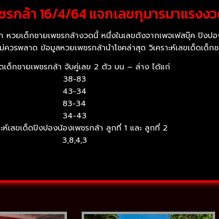
รกล้า 16/4/64 แจกเลขกุมารมาแรงงวด
 หวยเด็กชายเพชรกล้างวดนี้ หนึ่งในเลขดังจากเพจเฟสบุ๊ค ปิงป
วรพลาด ข้อมูลหวยเพชรกล้านำโชคล่าสุด วิเคราะห์เลขเด็ดเด็กชา
ดเด็กชายเพชรกล้า จับคู่เลข 2 ตัว บน – ล่าง ได้แก่
38-83
43-34
83-34
34-43
าะห์เลขเด็ดปิงปองน้องเพชรกล้า ลูกที่ 1 และ ลูกที่ 2
3,8,4,3