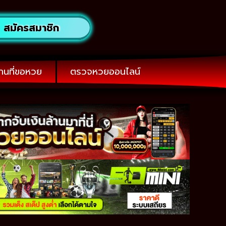
สมัครสมาชิก
านที่ขอหวย
ตรวจหวยออนไลน์