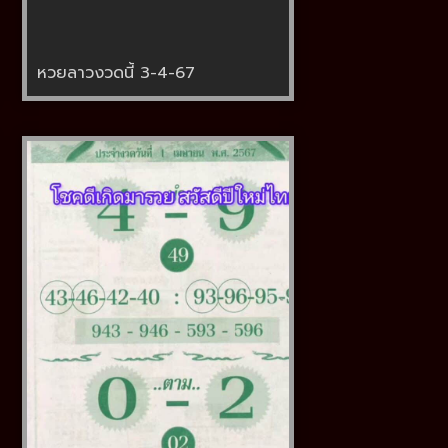
หวยลาวงวดนี้ 3-4-67