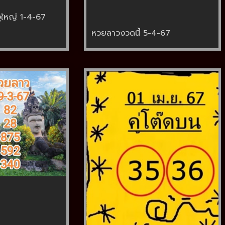
ูใหญ่ 1-4-67
หวยลาวงวดนี้ 5-4-67