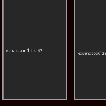
หวยลาวงวดนี้ 1-4-67
หวยลาวงวดนี้ 2