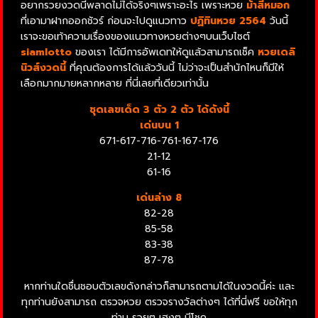
อยากรวยงวดนี้พลาดไม่ได้จริงๆเพราะอะไร เพราะหวย
ม้าสีหมอก
ที่เอามาฝากออกชัวร์ ก่อนจะไปดูแนวทาว
ปฏิทินหวย 2564
วันนี้
เราจะขอเท้าความเรื่องของแนวทางหวยต่างๆบนเว็บไซต์
siamlotto
ของเรา ได้มีการอัพเดทให้ดูแล้วสามารถเช็ค
หวยเดลิ
นิวส์งวดนี้
ที่คุณต้องการได้แล้ววันนี้ ไม่ว่าจะเป็นสำนักไหนก็มีให้
เลือกมากมายหลากหลาย ที่นี่เลยที่เดียวเท่านั้น
ชุดเลขเด็ด 3 ตัว 2 ตัว ได้ดังนี้
เด่นบน 1
671-617-716-761-167-176
21-12
61-16
เด่นล่าง 8
82-28
85-58
83-38
87-78
หากท่านใดชื่นชอบตัวเลขดังกล่าวก็สามารถตามได้ในงวดนี้ค่ะ และ
ทุกท่านยังสามารถ ตรวจหวย ตรวจรางวัลต่างๆ ได้ที่นี่ฟรี ขอให้ทุก
ท่าน รวยๆ เฮงๆ มีโชค