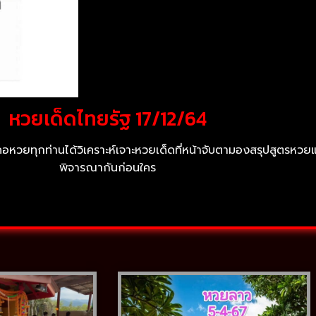
หวยเด็ดไทยรัฐ 17/12/64
คอหวยทุกท่านได้วิเคราะห์เจาะหวยเด็ดที่หน้าจับตามองสรุปสูตรหวย
พิจารณากันก่อนใคร