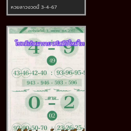
หวยลาวงวดนี้ 3-4-67