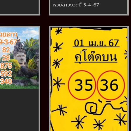
หวยลาวงวดนี้ 5-4-67