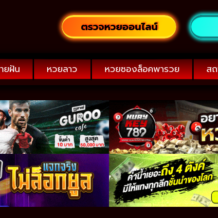
ตรวจหวยออนไลน์
ายฝัน
หวยลาว
หวยซองล็อคพารวย
สถ