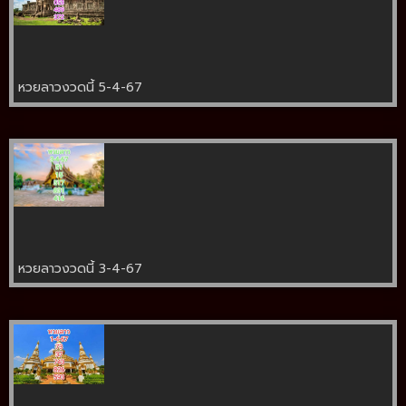
หวยลาวงวดนี้ 5-4-67
หวยลาวงวดนี้ 3-4-67