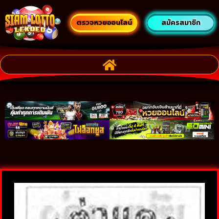
ตรวจหวยออนไลน์
สมัครสมาชิก