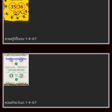
หวยคู่โต๊ดบน 1-4-67
หวยคำชะโนด 1-4-67