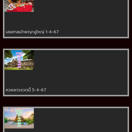
เลขศาลเจ้าพญางูใหญ่ 1-4-67
หวยลาวงวดนี้ 5-4-67