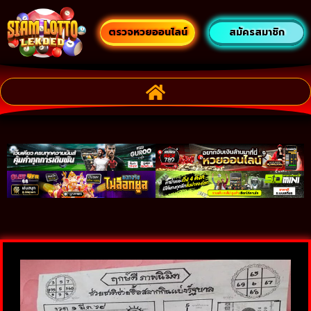
ตรวจหวยออนไลน์
สมัครสมาชิก