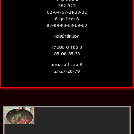
562-522
62-64-67-21-23-22
8 ฤกษ์ล่าง 6
82-89-83-63-69-62
หวยม้าสีหมอก
เด่นบน 0 รอง 3
05-08-35-38
เด่นล่าง 1 รอง 8
21-27-28-79