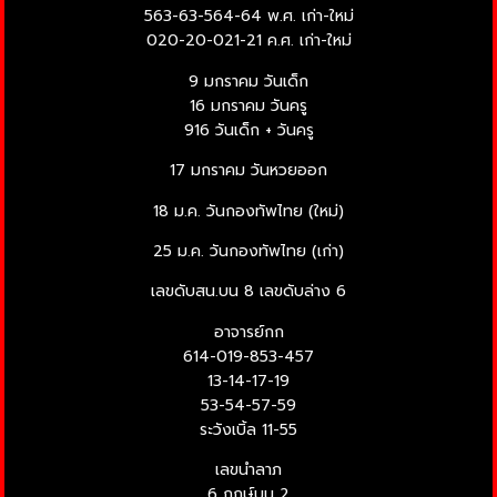
563-63-564-64 พ.ศ. เก่า-ใหม่
020-20-021-21 ค.ศ. เก่า-ใหม่
9 มกราคม วันเด็ก
16 มกราคม วันครู
916 วันเด็ก + วันครู
17 มกราคม วันหวยออก
18 ม.ค. วันกองทัพไทย (ใหม่)
25 ม.ค. วันกองทัพไทย (เก่า)
เลขดับสน.บน 8 เลขดับล่าง 6
อาจารย์กก
614-019-853-457
13-14-17-19
53-54-57-59
ระวังเบิ้ล 11-55
เลขนำลาภ
6 ฤกษ์บน 2