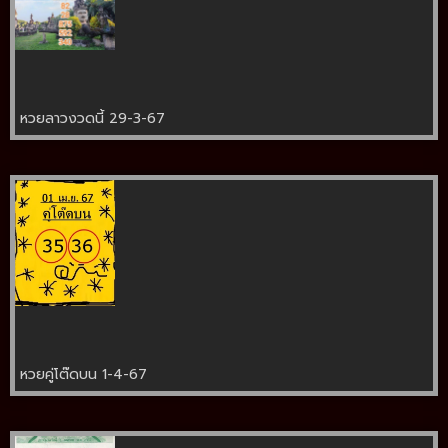
หวยลาวงวดนี้ 29-3-67
หวยคู่โต๊ดบน 1-4-67