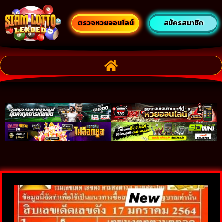
ตรวจหวยออนไลน์
สมัครสมาชิก