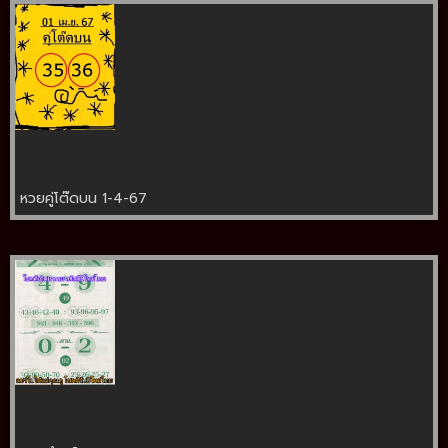
หวยคู่โต๊ดบน 1-4-67