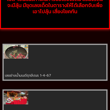
จะมีลุ้น มีชุดเลขเด็ดในตารางให้ได้เลือกจับเพื่อ
เอาไปลุ้น เสี่ยงโชคกัน
เลขอ่างน้ำมนต์ฤาษีเณร 1-4-67