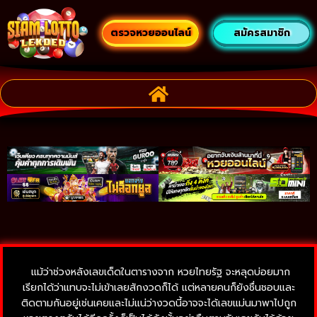
ตรวจหวยออนไลน์
สมัครสมาชิก
แม้ว่าช่วงหลังเลขเด็ดในตารางจาก หวยไทยรัฐ จะหลุดบ่อยมาก
เรียกได้ว่าแทบจะไม่เข้าเลยสักงวดก็ได้ แต่หลายคนก็ยังชื่นชอบและ
ติดตามกันอยู่เช่นเคยและไม่แน่ว่างวดนี้อาจจะได้เลขแม่นมาพาไปถูก