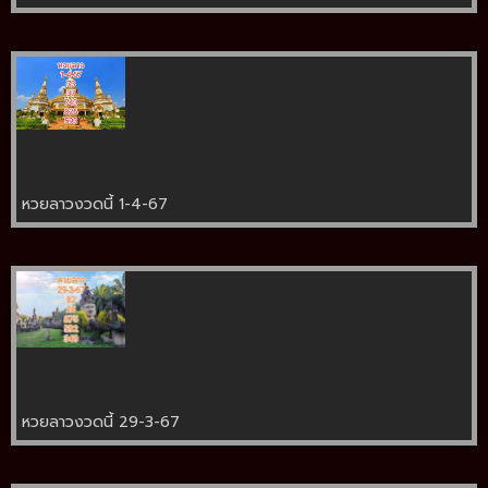
หวยลาวงวดนี้ 1-4-67
หวยลาวงวดนี้ 29-3-67