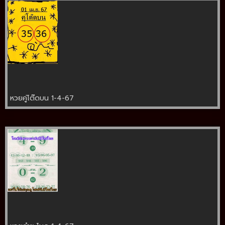
หวยคู่โต๊ดบน 1-4-67