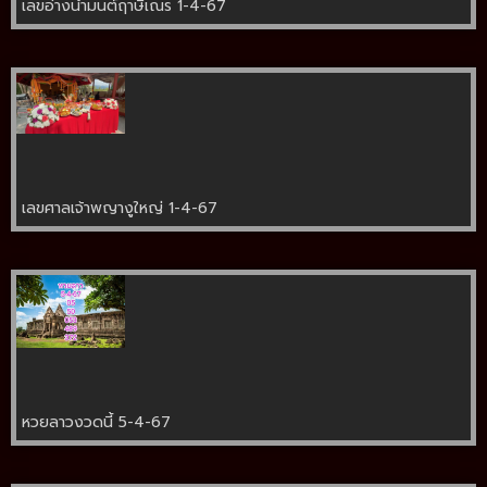
เลขอ่างน้ำมนต์ฤาษีเณร 1-4-67
เลขศาลเจ้าพญางูใหญ่ 1-4-67
หวยลาวงวดนี้ 5-4-67