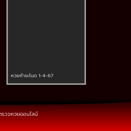
หวยคำชะโนด 1-4-67
ตรวจหวยออนไลน์