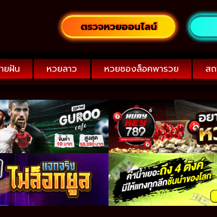
ตรวจหวยออนไลน์
ายฝัน
หวยลาว
หวยซองล็อคพารวย
สถ