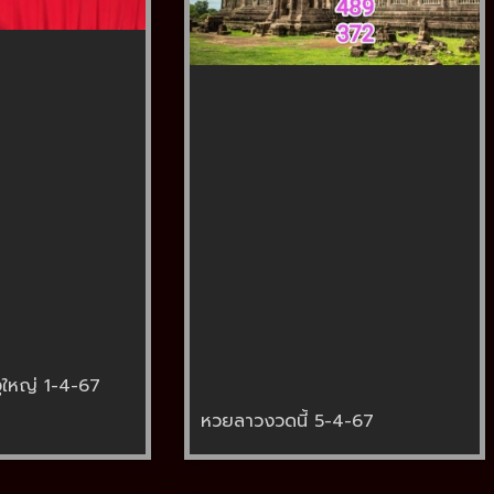
ูใหญ่ 1-4-67
หวยลาวงวดนี้ 5-4-67