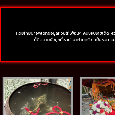
หวยไทยมาอัพเดทข้อมูลหวยให้เพื่อนๆ คนชอบเลขเด็ด หวยเด
ก็ติดตามข้อมูลที่เรานำมาฝากครับ เป็นหวย แม่