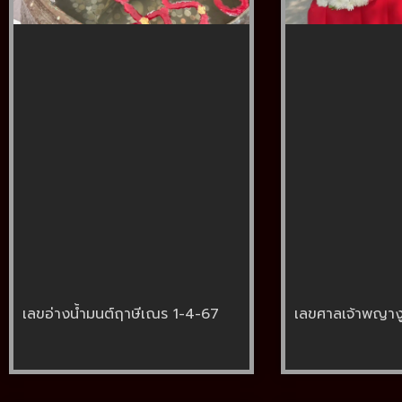
เลขอ่างน้ำมนต์ฤาษีเณร 1-4-67
เลขศาลเจ้าพญาง