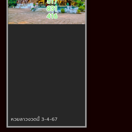
หวยลาวงวดนี้ 3-4-67