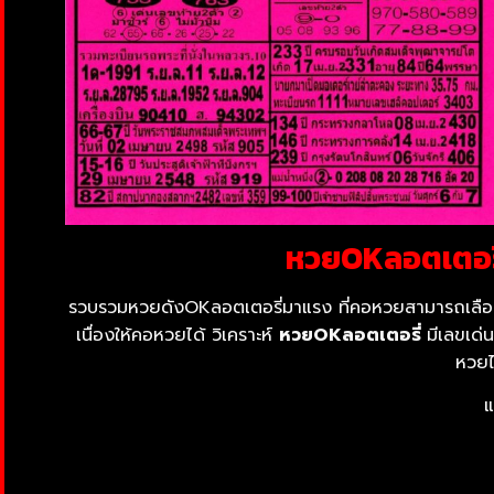
หวยOKลอตเตอรี่
รวบรวมหวยดังOKลอตเตอรี่มาแรง ที่คอหวยสามารถเลือกเอ
เนื่องให้คอหวยได้ วิเคราะห์
หวยOKลอตเตอรี่
มีเลขเด่
หวยไ
แ