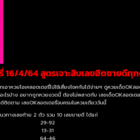
 16/4/64 สูตรเจาะสิบเลขฮิตขายดีทุ
าหวยโอเคลอตเตอรี่ไปใช้เสี่ยงโชคกันได้ง่ายๆ ดูหวยเด็ดOKลอตเ
นอะไรบ้าง อยากถูกหวยงวดนี้ ต้องไม่พลาดกับ เลขเด็ดOKลอตเตอรี่
ด้ติดตาม เลขOKลอตเตอรี่จบครบในหวยเดียววันนี้
นวทางเลขท้าย 2 ตัว รวม 10 เลขขายดี ได้แก่
29-92
13-31
64-46