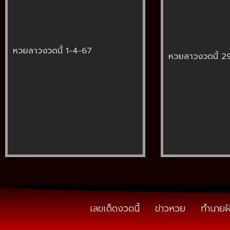
หวยลาวงวดนี้ 1-4-67
หวยลาวงวดนี้ 2
เลขเด็ดงวดนี้
ข่าวหวย
ทำนายฝ