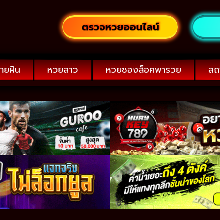
ตรวจหวยออนไลน์
ายฝัน
หวยลาว
หวยซองล็อคพารวย
สถ