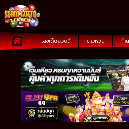
เลขเด็ดงวดนี้
ข่าวหวย
ทำน