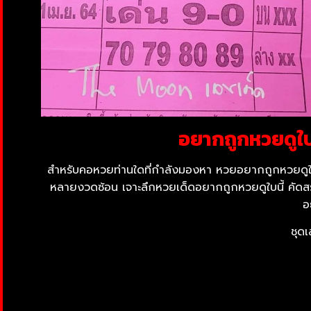
อยากถูกหวยดูใบน
สำหรับคอหวยท่านใดที่กำลังมองหา หวยอยากถูกหวยดูใบนี
หลายงวดซ้อน เจาะลึกหวยเด็ดอยากถูกหวยดูใบนี้ คัดสรร
อ
ชุดเ