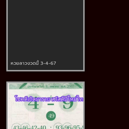
หวยลาวงวดนี้ 3-4-67