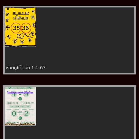
หวยคู่โต๊ดบน 1-4-67