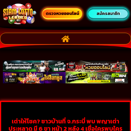
ตรวจหวยออนไลน์
สมัครสมาชิก
เต่าให้โชค? ชาวบ้านที่ จ.กระบี่ พบ พญาเต่า
ประหลาด มี 6 ขา หน้า 2 หลัง 4 เชื่อใครพบใคร