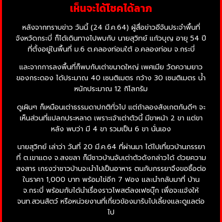
เห็นจะได้โชคได้ลาภ
หลังจากทราบข่าว วันนี้ (24 มี.ค.64) ผู้สื่อข่าวอีจันประจำพื้นที่
จังหวัดกระบี่ ก็ได้เดินทางไปพบกับ นายสุวิทย์ แก้วบุญ อายุ 54 ปี
ที่ตั้งอยู่ในพื้นที่ ม.6 ต.คลองท่อมใต้ อ.คลองท่อม จ.กระบี่
และจากการลงพื้นที่ก็พบกับเต่าขนาดใหญ่ เพศเมีย วัดความยาว
ของกระดอง ได้ประมาณ 40 เซนติเมตร กว้าง 30 เซนติเมตร น้ำ
หนักประมาณ 12 กิโลกรัม
ดูเผินๆ ก็เหมือนเต่าธรรมดาปกติทั่วไป แต่ถ้าลองสังเกตกันดีๆ จะ
เห็นส่วนที่แปลกประหลาด เพราะเจ้าเต่าตัวนี้ มีขาหน้า 2 ขา แต่ขา
หลัง พบว่า มี 4 ขา รวมเป็น 6 ขา นั่นเอง
นายสุวิทย์ เล่าว่า วันที่ 20 มี.ค.64 ที่ผ่านมา ได้ไปเที่ยวบ้านภรรยา
ที่ ต.เขาแดง จ.สงขลา ก็มีชาวบ้านจับเต่าตัวดังกล่าวได้ ด้วยความ
สงสาร เกรงว่าชาวบ้านจะนำไปเป็นอาหาร ตนกับภรรยาจึงขอซื้อต่อ
ในราคา 1,000 บาท พร้อมไข่อีก 7 ฟอง และนำกลับมาที่ บ้าน
จ.กระบี่ พร้อมกับได้นำเรื่องราวโพสต์ลงเฟซบุ๊ก เพื่อจะแจ้งให้
จนท.สวนสัตว์ หรือหน่วยงานที่เกี่ยวข้องมารับไปเลี้ยงและดูแลต่อ
ไป