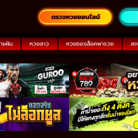
ตรวจหวยออนไลน์
ายฝัน
หวยลาว
หวยซองล็อคพารวย
สถ