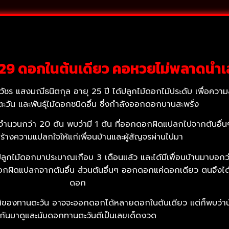
 29 ดอกในต้นเดียว คอหวยไม่พลาดนำเล
กลวัชร แสงมณีธนิตกุล อายุ 25 ปี ได้ปลูกไม้ดอกไม้ประดับ เพื่อค
ะวัน และพันธุ์ไม้ดอกชนิดอื่น ซึ่งกำลังออกดอกบานสะพรั่ง
จำนวนกว่า 20 ต้น พบว่ามี 1 ต้น ที่ออกดอกผิดแปลกไปจากต้นอื
ร้างความแปลกใจให้แก่เพื่อนบ้านและผู้สัญจรผ่านไปมา
ลูกไม้ดอกมาประมาณเกือบ 3 เดือนแล้ว และได้มีเพื่อนบ้านมาบอกว่
ดอกผิดแปลกจากต้นอื่น ส่วนต้นอื่นๆ ออกดอกแค่ดอกเดียว ตนจึงไ
ดอก
ชาติของทานตะวัน อาจจะออกดอกได้หลายดอกในต้นเดียว แต่ก็พบว่าน้
กันมาดูและนับดอกทานตะวันตีเป็นเลขเด็ดงวด