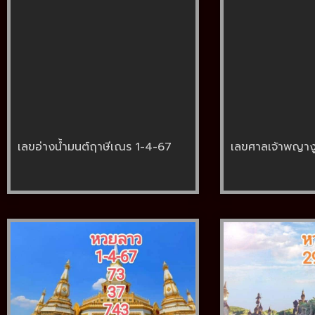
เลขอ่างน้ำมนต์ฤาษีเณร 1-4-67
เลขศาลเจ้าพญาง