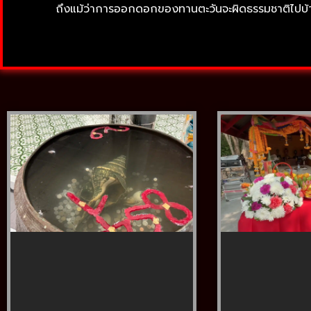
ถึงแม้ว่าการออกดอกของทานตะวันจะผิดธรรมชาติไปบ้า