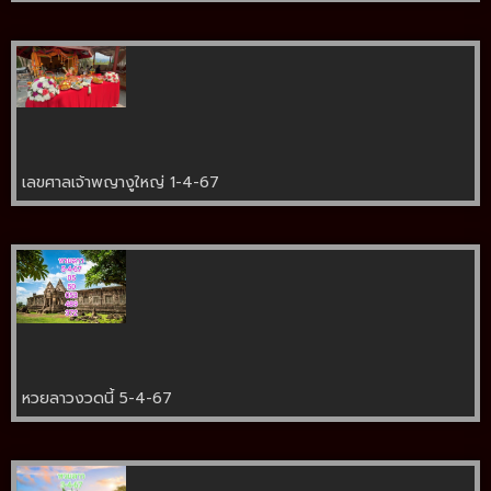
เลขศาลเจ้าพญางูใหญ่ 1-4-67
หวยลาวงวดนี้ 5-4-67