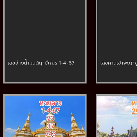
เลขอ่างน้ำมนต์ฤาษีเณร 1-4-67
เลขศาลเจ้าพญาง