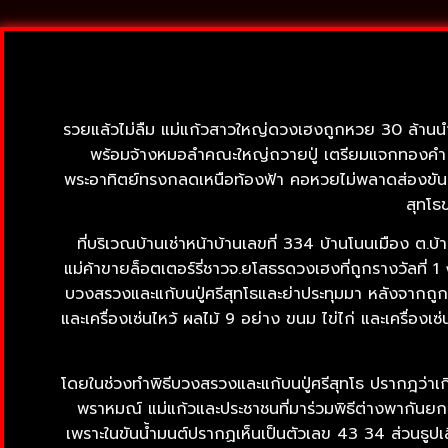
รวยแล้วไม่ลืม แม่แก้วสาวใหญ่ดวงเฮงถูกหวย 30 ล้านนำช
พร้อมจ้างหมอลำคณะใหญ่ถวายปู่ เตรียมแจกทองคำ 11 เ
พระอาทิตย์ทรงกลดเหนือท้องฟ้า คอหวยไม่พลาดส่องขันน้ำม
สุทโธ
ที่บริเวณบ้านเช่าหน้าบ้านเลขที่ 334 บ้านโนนเมือง ต.บ้า
แม่ค้าขายล็อตเตอร์รี่ชาวจ.ยโสธรดวงเฮงที่ถูกรางวัลที่ 
บวงสรวงและแก้บนปู่ศรีสุทโธและย่าประทุมมา หลังจากถู
และเครื่องเซ่นไหว้ ผลไม้ 9 อย่าง ขนม ไข่ไก่ และเครื่อ
โดยในช่วงทำพิธีบวงสรวงและแก้บนปู่ศรีสุทโธ ปรากฎว่าเกิด
พราหมณ์ แม่แก้วและประชาชนที่มาร่วมพิธีต่างพากันยก
เพราะในขันน้ำมนต์ปรากฏเห็นเป็นตัวเลข 43 34 ส่วนธูปเ