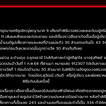
ุดบายศรีชุดใหญ่พญานาค 9 เศียรทำพิธีบวงสรวงและแก้บนปู่ศรีสุท
ส้นและสิ่งของแก่ประชาชน และมีเรื่องราวฮือฮาเกิดขึ้นเมื่อปู่เข
นต์ธูปเสี่ยงทายและเลขที่บ้านแม่แก้ว 30 ล้านตรงกันเป๊ะ 43 34 แม
ขอพรก่อนวันหวยงวดนั้นถูกรางวัล 30 ล้านทันทีเลย
นม่วง อ.บ้านดุง จ.อุดรธานี ใกล้กับศาลเก่าปู่ศรีสุทโธ นางรุ่งทิพย์ 
1 งวดประจำวันที่ 1 ก.พ.64 ที่ผ่านมา หมายเลข 912307 ได้เดินทาง
กรางวัลที่ 1 ก้อนโตจำนวน 30 ล้านบาท ในพิธีมีการจัดชุดบวงสรว
งเซ่นไหว้อีกมากมาย โดยมีดร.สุวัฒน์ เกินดี หรือปู่เขียว และพ่อพร
พิธีแก้บนในครั้งนี้
เรื่องราวฮือฮาขึ้นเมื่อมองไปบนท้องฟ้ามีพระอาทิตย์ทรงกลดอยู่เหนื
มือสาธุและถ่ายรูปเอาไว้สร้างความประหลาดใจอย่างมาก หลังทำพิธี
สี่ยงทางก็เป็นเลข 243 และบ้านเลขที่ของแม่แก้วก็เป็น 334 ทำให้