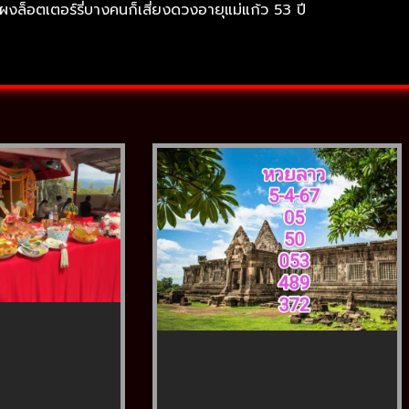
งล็อตเตอร์รี่บางคนก็เสี่ยงดวงอายุแม่แก้ว 53 ปี