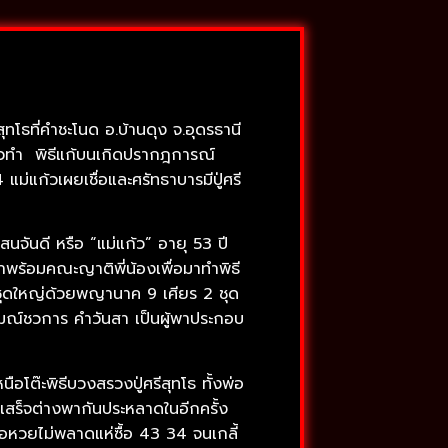
โธที่คำชะโนด อ.บ้านดุง จ.อุดรธานี
ียวทำ พิธีแก้บนเกิดปรากฎการณ์
่แก้วเผยเชื่อและศรัทธาบารมีปู่ศรี
แสนจันดี หรือ “แม่แก้ว” อายุ 53 ปี
มาพร้อมคณะญาติพี่น้องเพื่อมาทำพิธี
งชุดใหญ่ด้วยพญานาค 9 เศียร 2 ชุด
าหมณ์ชวการ คำวันสา เป็นผู้พาประกอบ
อโต๊ะพิธีบวงสรวงปู่ศรีสุทโธ ทั้งพ่อ
เสร็จต่างพากันประหลาดในอีกครั้ง
คอหวยไม่พลาดแห่ซื้อ 43 34 จนเกลี้