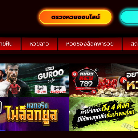
ตรวจหวยออนไลน์
ายฝัน
หวยลาว
หวยซองล็อคพารวย
สถ