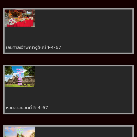
เลขศาลเจ้าพญางูใหญ่ 1-4-67
หวยลาวงวดนี้ 5-4-67