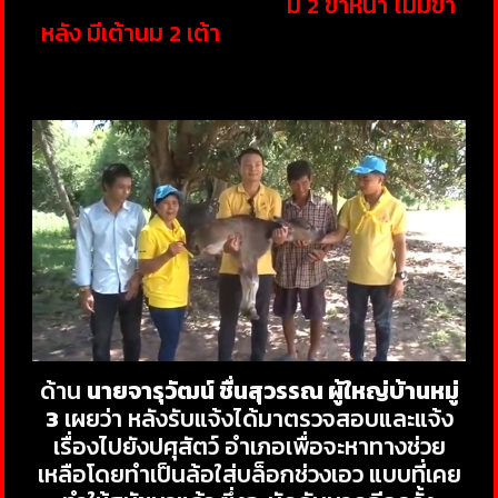
เกิดใหม่ เป็นควายเพศเมีย
มี 2 ขาหน้า ไม่มีขา
หลัง มีเต้านม 2 เต้า
ซึ่งทางเจ้าควายต้องคอย
ป้อนนมโดยการใช้ไซริงค์ฉีดใส่ปากควาย เพราะ
ควายยืนดูดนมแม่ไม่ได้
ด้าน
นายจารุวัฒน์ ชื่นสุวรรณ ผู้ใหญ่บ้านหมู่
3
เผยว่า หลังรับแจ้งได้มาตรวจสอบและแจ้ง
เรื่องไปยังปศุสัตว์ อำเภอเพื่อจะหาทางช่วย
เหลือโดยทำเป็นล้อใส่บล็อกช่วงเอว แบบที่เคย