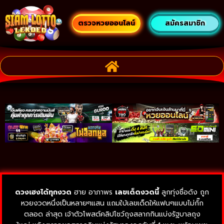
ตรวจหวยออนไลน์
สมัครสมาชิก
ดวงเฮงได้ทุกงวด
ฮาย อาภาพร
เลขเด็ดงวดนี้
ลูกทุ่งชื่อดัง ถูก
หวยงวดหนึ่งเป็นหลายๆแสน แถมใบ้เลขเด็ดให้แฟนๆแบบไม่กั๊ก
ตลอด ล่าสุด เจ้าตัวโพสต์คลิปโชว์ถุงสลากกินแบ่งรัฐบาลถุง