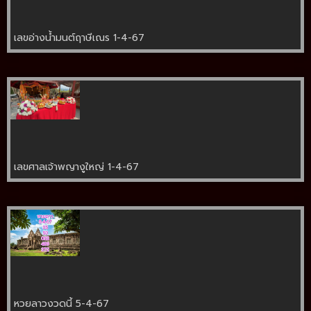
เลขอ่างน้ำมนต์ฤาษีเณร 1-4-67
เลขศาลเจ้าพญางูใหญ่ 1-4-67
หวยลาวงวดนี้ 5-4-67