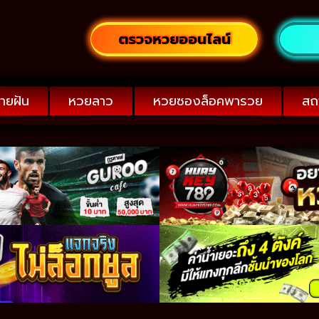
ตรวจหวยออนไลน์
ายฝัน
หวยลาว
หวยซองล็อคพารวย
สถ