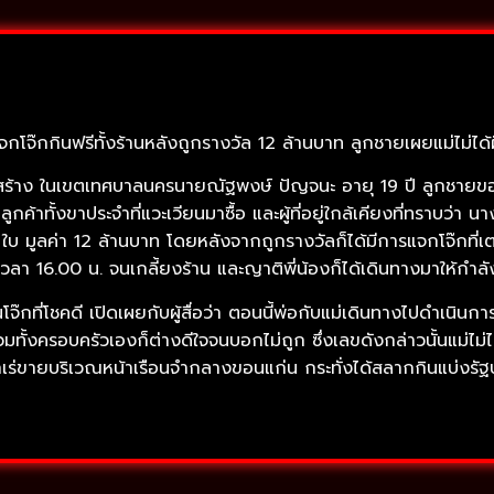
แจกโจ๊กกินฟรีทั้งร้านหลังถูกรางวัล 12 ล้านบาท ลูกชายเผยแม่ไม่ได้
ิกรทุ่งสร้าง ในเขตเทศบาลนครนายณัฐพงษ์ ปัญจนะ อายุ 19 ปี ลูกชา
ูกค้าทั้งขาประจำที่แวะเวียนมาซื้อ และผู้ที่อยู่ใกล้เคียงที่ทราบว่
บ มูลค่า 12 ล้านบาท โดยหลังจากถูกรางวัลก็ได้มีการแจกโจ๊กที่เตร
ลา 16.00 น. จนเกลี้ยงร้าน และญาติพี่น้องก็ได้เดินทางมาให้กำลังใ
ที่โชคดี เปิดเผยกับผู้สื่อว่า ตอนนี้พ่อกับแม่เดินทางไปดำเนินการเร
 รวมทั้งครอบครัวเองก็ต่างดีใจจนบอกไม่ถูก ซึ่งเลขดังกล่าวนั้นแม่ไม่
เร่ขายบริเวณหน้าเรือนจำกลางขอนแก่น กระทั่งได้สลากกินแบ่งรัฐ