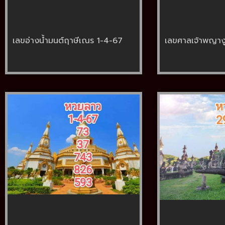
เลขอ่างน้ำมนต์ฤาษีเณร 1-4-67
เลขศาลเจ้าพญาง