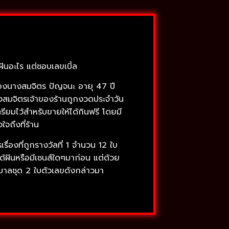
ฝันอะไร แต่ชอบเลขเบิ้ล
ยของนางสมจิตร ปัญจนะ อายุ 47 ปี
า นางสมจิตรเจ้าของร้านถูกงวดประจำวัน
ียมไว้สำหรับขายให้ได้กินฟรี โดยมี
จถึงที่ร้าน
ื่องที่ถูกรางวัลที่ 1 จำนวน 12 ใบ
ได้ฝันหรือมีเซนส์ใดๆมาก่อน แต่ด้วย
บาลชุด 2 ใบตัวเลขดังกล่าวมา