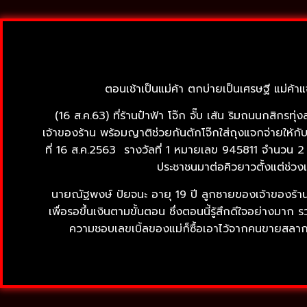
ตอนเช้าเป็นแม่ค้า ตกบ่ายเป็นเศรษฐี แม่ค้า
(16 ส.ค.63) ที่ร้านป๋าฟ้า โจ๊ก จั๊บ เส้น ริมถนนกส
เจ้าของร้าน พร้อมญาติช่วยกันตักโจ๊กใส่ถุงแจกจ่ายให้กับล
ที่ 16 ส.ค.2563 รางวัลที่ 1 หมายเลข 945811 จำนวน 2 ใ
ประชาชนมาต่อคิวยาวตั้งแต่ช่วงเว
นายณัฐพงษ์ ปัยจนะ อายุ 19 ปี ลูกชายของเจ้าของร้านโจ๊ก
เพื่อรอขึ้นเงินตามขั้นตอน ซึ่งตอนนี้รู้สึกดีใจอย่างมาก
ความชอบเลขเบิ้ลของแม่ก็ซื้อเอาไว้จากคนขายสลาก