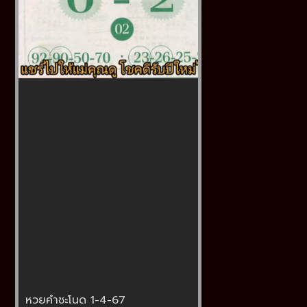
หวยคำชะโนด 1-4-67