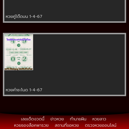
หวยคู่โต๊ดบน 1-4-67
หวยคำชะโนด 1-4-67
เลขเด็ดงวดนี้
ข่าวหวย
ทำนายฝัน
หวยลาว
หวยซองล็อคพารวย
สถานที่ขอหวย
ตรวจหวยออนไลน์