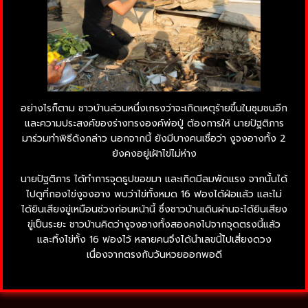
อย่างไรก็ตาม ชาวบ้านส่วนหนึ่งเกรงว่าจะเกิดเหตุร้ายขึ้นในชุมชนอีก
และความประสงค์ของร่างทรงองค์พ่อปู่ ต้องการให้ นายปัฐติภาร
มาร่วมทำพิธีดังกล่าว นอกจากนี้ ยังมีบางคนเชื่อว่า งูจงอางทั้ง 2
ยังคงอยู่เฝ้าไข่ไม่ห่าง
นายปัฐติภาร ได้ทำการจุดธูปขอขมา และเกิดมีลมพัดแรง จากนั้นได้
ไปดูที่กองไข่งูจงอาง พบว่าไข่ทั้งหมด 16 ฟองได้ฝ่อแล้ว และไม่
ได้ยินเสียงขู่เหมือนช่วงก่อนหน้านี้ ซึ่งชาวบ้านเดินผ่านจะได้ยินเสียง
ขู่เป็นระยะ ชาวบ้านคิดว่างูจงอางทั้งสองคงไปจากจุดตรงนี้แล้ว
และทิ้งไข่ทั้ง 16 ฟองไว้ หลายคนจึงได้นำเลขนี้ไปเสี่ยงดวง
เนื่องจากตรงกับวันหวยออกพอดี