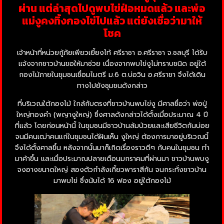
ผ่าน แต่ล่าสุดไปดูพบไข่ฝ่อหมดแล้ว และพ่อ
แม่งูคงทิ้งกองไข่ไปแล้ว แต่ยังเชื่อว่ามาให้
โชค
เจ้าหน้าที่หน่วยกู้ภัยเพียวเยี้ยงไท้ ศรีราชา อ.ศรีราชา จ.ชลบุรี ได้รับ
แจ้งจากชาวบ้านขอให้มาช่วย เนื่องจากพบไข่งูไม่ทราบชนิด อยู่ใต้
กองไม้ภายในชุมชนเชื่อมไมตรี ม.6 ต.บ่อวิน อ.ศรีราชา จึงได้เดิน
ทางไปยังชุมชนดังกล่าว
ที่บริเวณใต้กองไม้ ใกล้กับตรงที่ชาวบ้านพบไข่งู มีศาลชื่อว่า พ่อปู่
ใหญ่ทองคำ (พญางูใหญ่) ซึ่งศาลดังกล่าวได้ตั้งเมื่อประมาณ 4 ปี
ที่แล้ว โดยก่อนหน้านี้ ในชุมชนมีชาวบ้านล้มป่วยและเสียชีวิตกันบ่อย
จนมีคนเฒ่าคนแก่ในชุมชนได้ฝันเห็น งูใหญ่ ต้องการมาอยู่บริเวณนี้
จึงได้ตั้งศาลขึ้น หลังจากนั้นมาก็เกิดเรื่องราวดีๆ กับคนในชุมชน ทำ
มาค้าขึ้น และเมื่อประมาณปลายเดือนมกราคมที่ผ่านมา ชาวบ้านพบงู
จงอางขนาดใหญ่ สองตัวกำลังเกี้ยวพาราสีกัน จนกระทั่งชาวบ้าน
มาพบไข่ ซึ่งนับได้ 16 ฟอง อยู่ใต้กองไม้