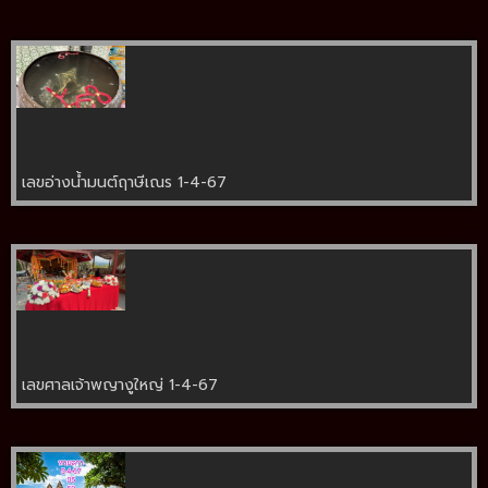
เลขอ่างน้ำมนต์ฤาษีเณร 1-4-67
เลขศาลเจ้าพญางูใหญ่ 1-4-67