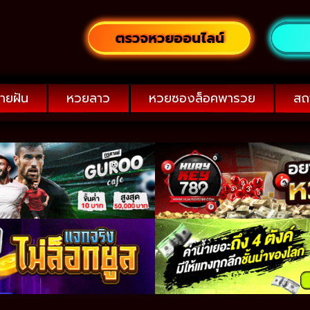
ตรวจหวยออนไลน์
ายฝัน
หวยลาว
หวยซองล็อคพารวย
สถ