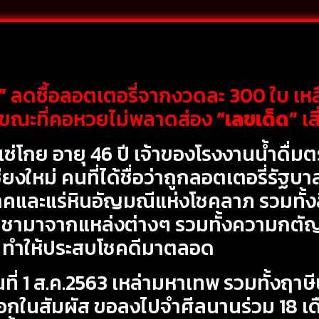
”
ลดซื้อลอตเตอรี่จากงวดละ 300 ใบ เหลือ
37 ขณะที่คอหวยไม่พลาดส่อง
“เลขเด็ด”
เส
ซ่โกย อายุ 46 ปี เจ้าของโรงงานน้ำดื่ม
ียงใหม่ คนที่ได้ชื่อว่าถูกลอตเตอรี่รัฐบ
และแร่หินอัญมณีแห่งโชคลาภ รวมทั้งสิ่
่บูชามาจากแหล่งต่างๆ รวมทั้งความกตั
ทำให้ประสบโชคดีมาตลอด
ที่ 1 ส.ค.2563 เหล่ามหาเทพ รวมทั้งฤาษ
ข้าบอกในสัมผัส ขอลงไปจำศีลนานร่วม 18 