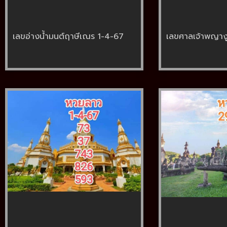
เลขอ่างน้ำมนต์ฤาษีเณร 1-4-67
เลขศาลเจ้าพญาง