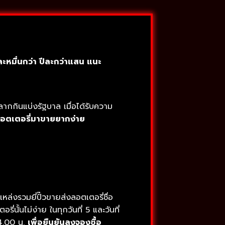
หมื่นกว่า ปีละกว่าแสน แนะ
ากกินแบ่งรัฐบาล เมื่อได้รับความ
ลอตเตอรี่มาขายยากง่าย
หล่งรวมยี่ปั๊วขายส่งลอตเตอรี่ชื่อ
่นั้นไม่ง่าย ในทุกวันที่ 5 และวันที่
04.00 น.
เพื่อยืนยันลงจองซื้อ