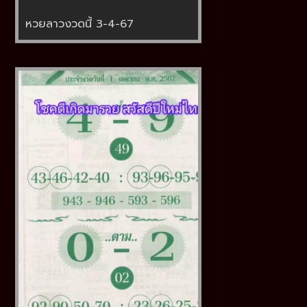
หวยลาวงวดนี้ 3-4-67