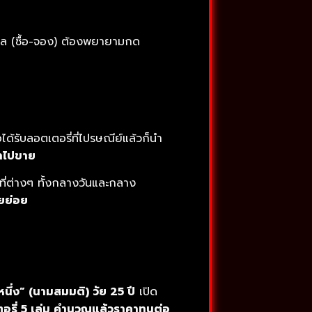
ัฐบาล (ซื้อ-จอง) ต้องพยายามกด
ได้รับลอตเตอรี่ที่ไปรษณีย์แล้วก็นำ
นำไปขาย
นที่ต่างๆ ทั้งกลางวันและกลาง
ายย่อย
นึ่ง” (นามสมมติ) วัย 25 ปี
เปิด
รี่ 5 เล่ม คำนวณแล้วราคาทุนต่อ