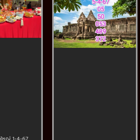
ูใหญ่ 1-4-67