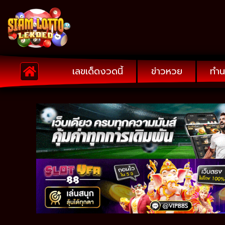
เลขเด็ดงวดนี้
ข่าวหวย
ทำน