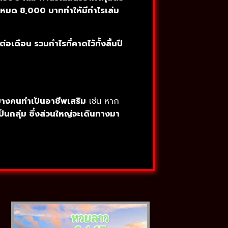
ั้งหมด 8,000 บาท
ทำให้มีกำไรเล่ม
เดือน รวมกำไรที่คาดไว้ทั้งสิ้นปี
บางคนทำเป็นอาชีพเสริม
เช่น หาก
นกลุ่ม ซึ่งส่วนใหญ่จะเดินทางมา