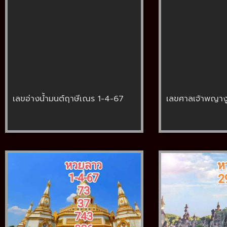
เลขอ่างน้ำมนต์ฤาษีเณร 1-4-67
เลขศาลเจ้าพญาง