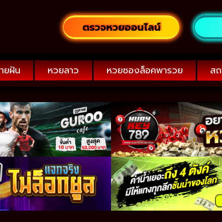
ตรวจหวยออนไลน์
ายฝัน
หวยลาว
หวยซองล็อคพารวย
สถ