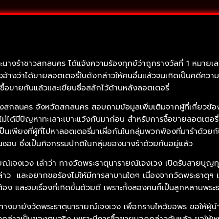
ะนางรำชาวสกลนคร ได้แจ้งความร้องทุกข์ว่าถูกรางวัลที่ 1 หมายเ
อ้างว่าได้ขายลอตเตอรี่ใบดังกล่าวให้คนอื่นแล้วจนเกิดเป็นคดีความขึ
ื้อขายกันแล้วและเขียนชื่อสลักไว้ด้านหลังลอตเตอรี่
นคร จังหวัดสกลนคร สอบถามข้อมูลเพิ่มเติมจากผู้ที่เกี่ยวข้อง โดยม
 ไม่ได้มีปัญหาทะเลาะเบาะแว้งกันมาก่อน สำหรับการซื้อขายลอตเตอรี่ก็
เป็นเพียงที่ผู้ที่ไปหาลอตเตอรี่มาเผื่อกันในกลุ่มพวกพ้องที่มารำ
ชื่นชอบ ซึ่งเป็นกิจกรรมปกติในกลุ่มของนางรำด้วยกันอยู่แล้ว
์เจงเวง เล่าว่า ทางวัดพระธาตุนารายณ์เจงเวง เปิดรับสายบุญทุกท
่าว และอยากขอร้องไม่ให้มีการสาบานใดๆ เนื่องจากวัดพระธาตุฯ เป็
อง และจบเรื่องที่เกิดขึ้นด้วยดี เพราะทั้งสองคนก็เป็นลูกหลานพระธ
างมายังวัดพระธาตุนารายณ์เจงเวง เพื่อกราบไหว้ขอพร ขอให้ผู้นำลอ