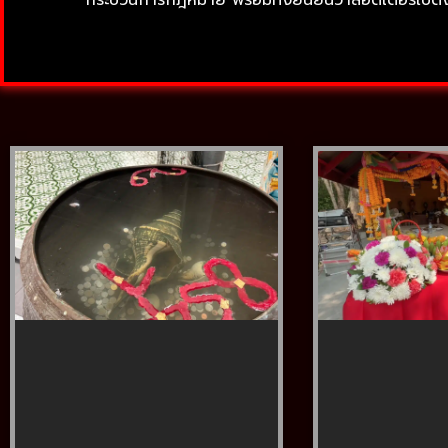
กระบวนการกฎหมาย พร้อมทั้งยืนยันว่าลอตเตอรี่ใบดังก