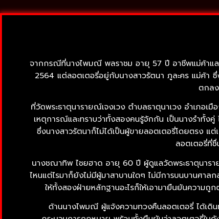
จากกรณีที่นางไพมณี พลราชม อายุ 57 ปี อาชีพแม่ค้าแล
2564 แต่ลอตเตอรี่อยู่กับนางสาวรัตนา ภูละคร แม่ค้า ซึ่ง
ตกลงซ
ที่วัดพระธาตุนารายณ์เจงเวง ตำบลธาตุนาเวง อำเภอเมืองสกล
เหตุการณ์และทราบว่าทั้งสองคนรู้จักกัน เป็นนางรำทั้งคู่
ซึ่งนางสาวรัตนาก็ไม่ได้เป็นผู้ขายลอตเตอรี่โดยตรง แต่
ลอตเตอรี่ที่
นางชณาทิพ ไชยฮาด อายุ 60 ปี ผู้ดูแลวัดพระธาตุนารายณ
ไหนแต่ไรมาก็ยังไม่มีผู้มาสาบานใดๆ ไม่มีการบนบานศาลกล
ให้ทั้งสองฝ่ายหลักฐานอะไรก็ให้เอามายืนยันความถูกต้
ด้านนางไพมณี ผู้แจ้งความทวงคืนลอตเตอรี่ ได้เดินท