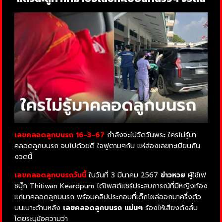
เลขคลอดลูกบนรถ 16-3-67
กำลังจะไปวัดวันพระ ใครไม่รู้มา
คลอดลูกบนรถ จบไปด้วยดี ใจฟูตามๆกัน แห่ส่องเลขทะเบียนกัน
งวดนี้
เลขคลอดลูกบนรถวันนี้
ในวันที่ 3 มีนาคม 2567
ข่าวหวย
ผู้ใช้เฟ
ซบุ๊ก Thitiwan Keardpum ได้โพสต์แชร์ประสบการณ์ที่มีหญิงท้อง
แก่มาคลอดลูกบนรถ พร้อมคลิปประกอบที่เด็กโผล่ออกมาครึ่งตัว
บนเบาะด้านหลัง
เลขคลอดลูกบนรถ แม่นๆ
ร้องไห้เสียงดังลั่น
โดยระบุข้อความว่า