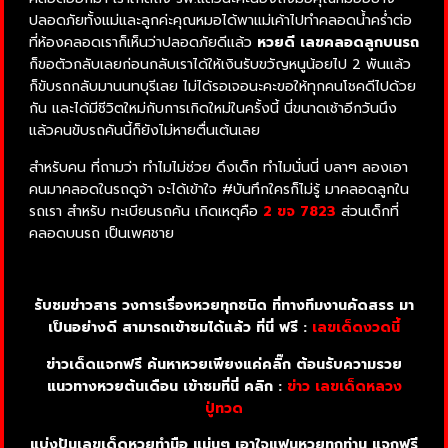
ปลอดภัยทั้งแม่และลูกค่ะคุณหมอได้พาแม่เค้าไปทำคลอดน้ำคร่ำต่อ
ที่ห้องคลอดเราก็เห็นว่าปลอดภัยดีแล้ว
หวยดี เลขคลอดลูกบนรถ
ก็ขอตัวกลับเลยก่อนกลับเราได้ให้เงินรับขวัญหนูน้อยไป 2 พันแล้ว
ก็ขับรถกลับมานนทบุรีเลย ไม่ได้รอเจอนะคะขอให้ทุกคนโชคดีไปด้วย
กัน และได้มีชีวิตใหม่กับการเกิดใหม่ในครั้งนี้ นี่ขนาดเช้าอีกวันนึง
แล้วคนขับรถคันนี้ก็ยังไม่หายตื่นเต้นเลย
สำหรับคน ที่ถามว่า ทำไมไม่ช่วย ดึงเด็ก ทำไมนั่นนี่ บลาๆ ลองเอา
คนมาคลอดในรถดูจ้า จะได้เข้าใจ #บันทึกใครก็ไม่รู้ มาคลอดลูกใน
รถเรา สำหรับ ทะเบียนรถคัน เกิดเหตุคือ
2 ขจ 7823
ส่วนเด็กที่
คลอดบนรถ เป็นเพศชาย
รับชมข่าวสาร วงการเรื่องหวยทุกชนิด ที่ทางทีมงานคัดสรร มา
เป็นอย่างดี สามารถเข้าชมได้แล้ว ที่นี่ ฟรี :
เลขเด็ดงวดนี้
ข่าวเด็ดแจกฟรี ค้นหาหวยเพียงแค่คลิ๊ก ต้อนรับความรวย
แนวทางหวยต้นเดือน เข้าชมที่นี่ คลิก :
ข่าว เลขเด็ดหลวง
ปู่ทวด
แบ่งปันเลขเด็ดหวยทำมือ แม่นๆ เอาใจแฟนหวยทุกท่าน แจกฟรี