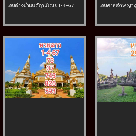
เลขอ่างน้ำมนต์ฤาษีเณร 1-4-67
เลขศาลเจ้าพญาง