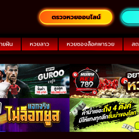
ตรวจหวยออนไลน์
ายฝัน
หวยลาว
หวยซองล็อคพารวย
สถ