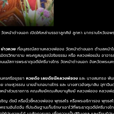
หน้าต่างนอก เปิดให้เหล่าบรรดาลูกศิษ์ ลูกหา มากราบไหว้ขอพรทุก
7
ข่าวหวย
ที่อนุสรณ์สถานหลวงพ่อจง วัดหน้าต่างนอก ตำบลหน้าไม
รมิตรวิทยาราม พระครูสมบูรณ์จริยธรรม หรือ หลวงพ่อแม้น อาจาร
งานนมัสการพระธาตุเจดีย์ศรีบางไทร วัดหน้าต่างนอก จังหวัดพระ
ระนครศรีอยุธยา
หวยดัง เลขดัชนีหลวงพ่อจง
และ นางสมทรง พัน
นาย เกษสุวรรณ นายอำเภอบางไทร และ นางสาวอังศุมาลิน จุฑาจิ
หน้าส่วนราชการ คณะศิษย์คณะศิษยานุศิษย์ หลวงพ่อจง หลวงพ่อแม
ญ ดัชนี หรือนิ้วชี้หลวงพ่อจง พุทฺธสโร หรือพระอธิการจง พุทฺธส
งครามอินโดจีน ที่ประดิษฐานเก็บรักษาเอาไว้ที่พระธาตุเจดีย์ศรีบา
ปิดให้ประชาชนได้ มาสักการบูชา เพื่อความเป็นสิริมงคล และเรียนรู้ป