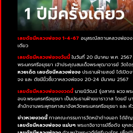
เลขดัชนีหลวงพ่อจง 1-4-67
อนุสรณ์สถานหลวงพ่อจง วัด
เดียว
เลขดัชนีหลวงพ่อจงวันนี้
ในวันที่ 20 มีนาคม พ.ศ. 256
พระนครศรีอยุธยา เจ้าประคุณสมเด็จพระพุฒาจารย์ วัดไต
หวยเด็ด เลขดัชนีหลวงพ่อจง
ประธานฝ่ายสงฆ์ ได้เปิด
จง และ ดัชนีนิ้วชี้ขวาหลวงพ่อจง 20-24 มีนาคม 2567
เลขดัชนีหลวงพ่อจงงวดนี้
นายนิวัฒน์ รุ่งสาคร ผวจ.พ
อบจ.พระนครศรีอยุธยา เป็นประธานฝ่ายฆาราวาส โดยมี 
สำนักงานพระพุทธศาสนาจังหวัดพระนครศรีอยุธยา และ หัว
ข่าวหวยงวดนี้
ทางคณะกรรมการวัดหน้าต่างนอก ได้อัญเชิ
เลขดัชนีหลวงพ่อจง แม่นๆ
พระเกจิอาจารย์ชื่อดัง ยุคส
เลขดัชนีหลวงพ่อจง
ด้านหน้าพระเจดีย์ศรีบางไทร เพื่อเ