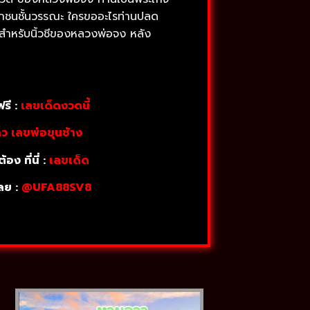
ลือกชนชั้นวรรณะ ใครขออะไรท่านปลด
 สำหรับนิ้วชีของหลวงพ่อจง หลัง
รี :
เลขเด็ดงวดนี้
าว เลขพ่อขุนช้าง
 ที่นี่ :
เลขเด็ด
ลย :
@UFA88SV8