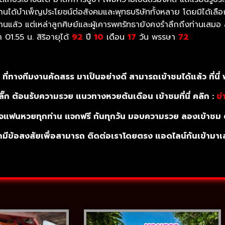
ต ท่านได้บำเพ็ญประโยชน์ต่อสังคมและพุทธบริษัททั้งหลาย โดยมิได้เ
นแล้ว แต่เหล่าลูกศิษย์และผู้เคารพศรัทธายังคงรำลึกถึงท่านเสมอ
01.55 น. สิริอายุได้
92
ปี
10
เดือน
17
วัน พรรษา
72
ี่ทางทีมงานคัดสรร มาเป็นอย่างดี สามารถเข้าชมได้แล้ว ที่นี่ ฟ
ิ๊ก ต้อนรับความรวย แนวทางหวยต้นเดือน เข้าชมที่นี่ คลิก :
ข่
แฟนหวยทุกท่าน แจกฟรี กันทุกวัน มอบความรวย ลองเข้าชม ต้อง
กมีข้อสงสัยเพื่อสามารถ ติดต่อเราโดยตรง แอดไลน์กันเข้ามาเ