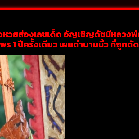
หวยส่องเลขเด็ด อัญเชิญดัชนีหลวงพ่อ
ร 1 ปีครั้งเดียว เผยตำนานนิ้ว ที่ถูกตัด