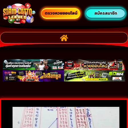
ตรวจหวยออนไลน์
สมัครสมาชิก