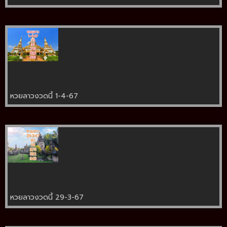
หวยลาวงวดนี้ 1-4-67
หวยลาวงวดนี้ 29-3-67